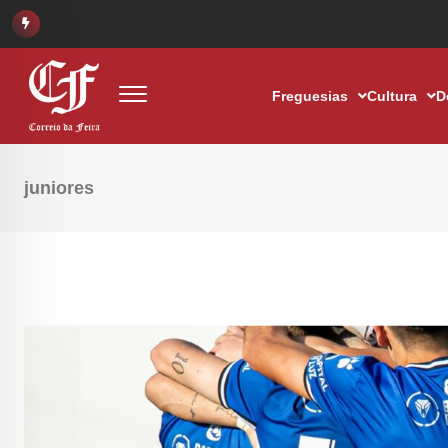
Freguesias
Cultura
D
juniores