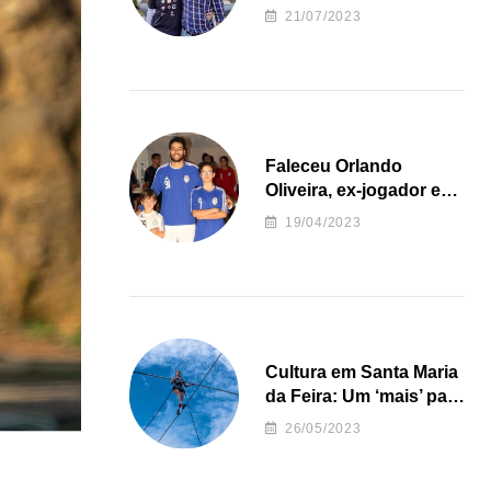
irregularidades da
21/07/2023
Junta de Freguesia S.
João de Ver
Faleceu Orlando
Oliveira, ex-jogador e
treinador da formação
19/04/2023
de andebol do Feirense
Cultura em Santa Maria
da Feira: Um ‘mais’ para
o Concelho
26/05/2023