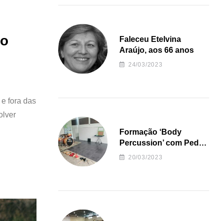
 o
Faleceu Etelvina
Araújo, aos 66 anos
24/03/2023
e fora das
olver
Formação ‘Body
Percussion’ com Pedro
Almeida
20/03/2023