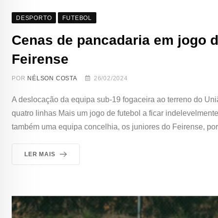
DESPORTO
FUTEBOL
Cenas de pancadaria em jogo de
Feirense
POR
NÉLSON COSTA
26/02/2024
A deslocação da equipa sub-19 fogaceira ao terreno do Uni
quatro linhas Mais um jogo de futebol a ficar indelevelment
também uma equipa concelhia, os juniores do Feirense, por 
LER MAIS