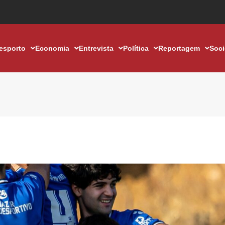
esporto
Economia
Entrevista
Política
Reportagem
Soc