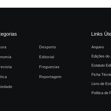
tegorias
Links Úte
tura
Desporto
Arquivo
Edições do 
nomia
Editorial
Estatuto Edi
revista
Freguesias
Ficha Técni
tica
Reportagem
Livro de Est
iedade
Política de 