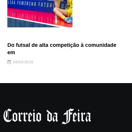
Do futsal de alta competição à comunidade
“F
em
08/06/2026