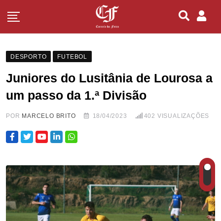
DESPORTO
FUTEBOL
Juniores do Lusitânia de Lourosa a
um passo da 1.ª Divisão
POR
MARCELO BRITO
18/04/2023
402
VISUALIZAÇÕES