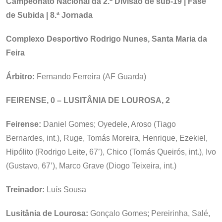
Campeonato Nacional da 2.ª Divisão de sub-19 | Fase
de Subida | 8.ª Jornada
Complexo Desportivo Rodrigo Nunes, Santa Maria da
Feira
Árbitro:
Fernando Ferreira (AF Guarda)
FEIRENSE, 0 – LUSITÂNIA DE LOUROSA, 2
Feirense:
Daniel Gomes; Oyedele, Aroso (Tiago
Bernardes, int.), Ruge, Tomás Moreira, Henrique, Ezekiel,
Hipólito (Rodrigo Leite, 67’), Chico (Tomás Queirós, int.), Ivo
(Gustavo, 67’), Marco Grave (Diogo Teixeira, int.)
Treinador:
Luís Sousa
Lusitânia de Lourosa:
Gonçalo Gomes; Pereirinha, Salé,