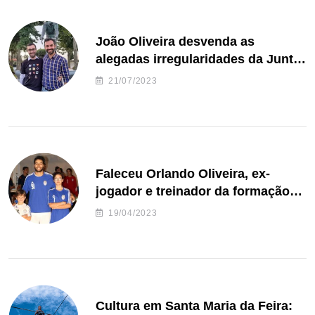
João Oliveira desvenda as
alegadas irregularidades da Junta
de Freguesia S. João de Ver
21/07/2023
Faleceu Orlando Oliveira, ex-
jogador e treinador da formação
de andebol do Feirense
19/04/2023
Cultura em Santa Maria da Feira: