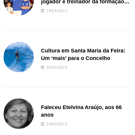
jogador e treinador da formação
de andebol do Feirense
19/04/2023
Cultura em Santa Maria da Feira:
Um ‘mais’ para o Concelho
26/05/2023
Faleceu Etelvina Araújo, aos 66
anos
24/03/2023