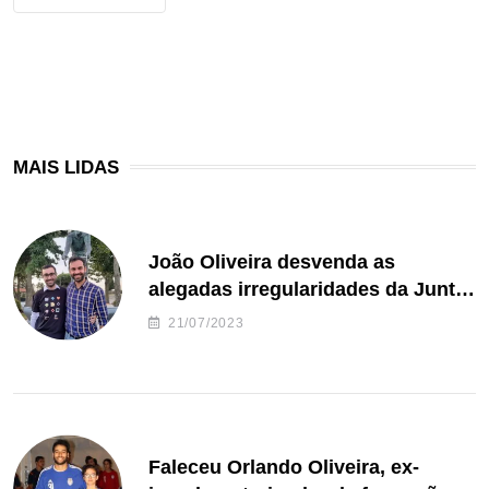
MAIS LIDAS
João Oliveira desvenda as
alegadas irregularidades da Junta
de Freguesia S. João de Ver
21/07/2023
Faleceu Orlando Oliveira, ex-