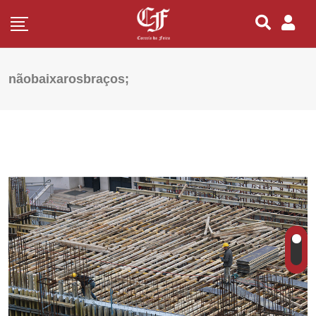
nãobaixarosbraços;