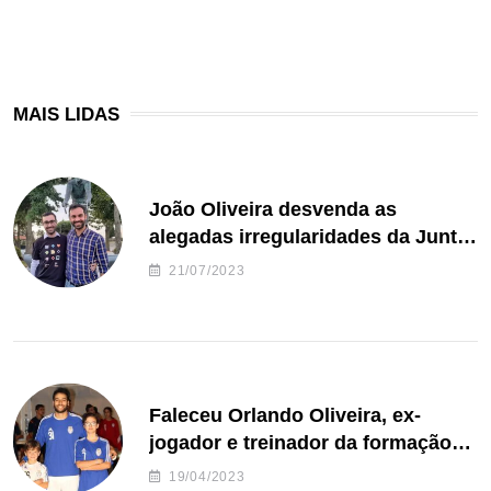
MAIS LIDAS
João Oliveira desvenda as
alegadas irregularidades da Junta
de Freguesia S. João de Ver
21/07/2023
Faleceu Orlando Oliveira, ex-
jogador e treinador da formação
de andebol do Feirense
19/04/2023