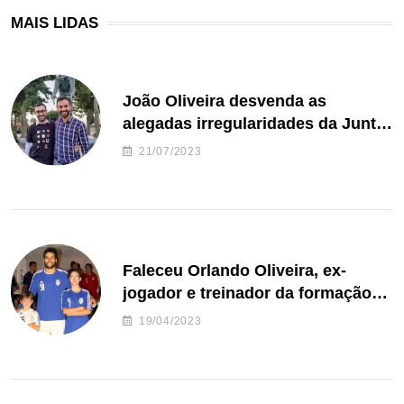
MAIS LIDAS
João Oliveira desvenda as
alegadas irregularidades da Junta
de Freguesia S. João de Ver
21/07/2023
Faleceu Orlando Oliveira, ex-
jogador e treinador da formação
de andebol do Feirense
19/04/2023