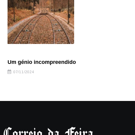
Um génio incompreendido
Pr
ca
07/11/2024