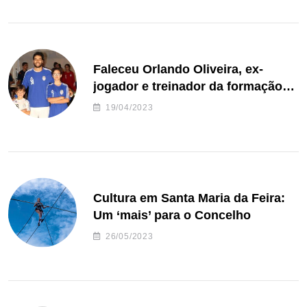
Faleceu Orlando Oliveira, ex-
jogador e treinador da formação
de andebol do Feirense
19/04/2023
Cultura em Santa Maria da Feira:
Um ‘mais’ para o Concelho
26/05/2023