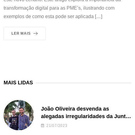
transformação digital para as PME’s, ilustrando com
exemplos de como esta pode ser aplicada […]
LER MAIS
MAIS LIDAS
João Oliveira desvenda as
alegadas irregularidades da Junta
de Freguesia S. João de Ver
21/07/2023