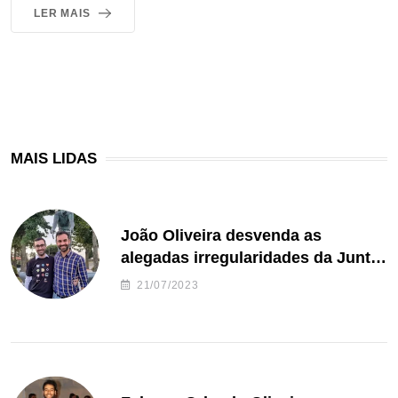
LER MAIS
MAIS LIDAS
João Oliveira desvenda as
alegadas irregularidades da Junta
de Freguesia S. João de Ver
21/07/2023