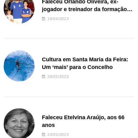
Faleceu Orlando Oliveira, ex-
jogador e treinador da formação
de andebol do Feirense
19/04/2023
Cultura em Santa Maria da Feira:
Um ‘mais’ para o Concelho
26/05/2023
Faleceu Etelvina Araújo, aos 66
anos
24/03/2023