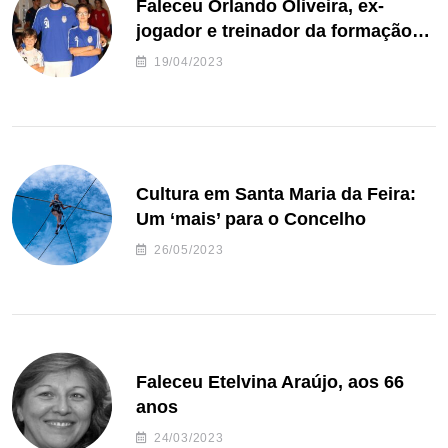
Faleceu Orlando Oliveira, ex-
jogador e treinador da formação
de andebol do Feirense
19/04/2023
Cultura em Santa Maria da Feira:
Um ‘mais’ para o Concelho
26/05/2023
Faleceu Etelvina Araújo, aos 66
anos
24/03/2023