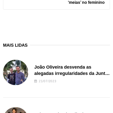
‘meias’ no feminino
MAIS LIDAS
João Oliveira desvenda as
alegadas irregularidades da Junta
de Freguesia S. João de Ver
21/07/2023