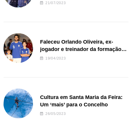
de Freguesia S. João de Ver
21/07/2023
Faleceu Orlando Oliveira, ex-
jogador e treinador da formação
de andebol do Feirense
19/04/2023
Cultura em Santa Maria da Feira:
Um ‘mais’ para o Concelho
26/05/2023