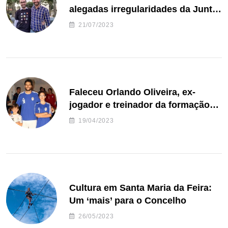
alegadas irregularidades da Junta
de Freguesia S. João de Ver
21/07/2023
Faleceu Orlando Oliveira, ex-
jogador e treinador da formação
de andebol do Feirense
19/04/2023
Cultura em Santa Maria da Feira:
Um ‘mais’ para o Concelho
26/05/2023