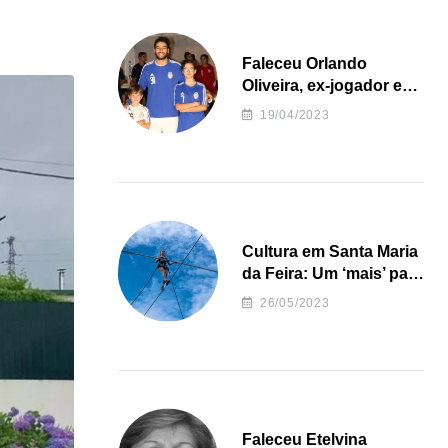
Faleceu Orlando
Oliveira, ex-jogador e
treinador da formação
19/04/2023
de andebol do Feirense
Cultura em Santa Maria
da Feira: Um ‘mais’ para
o Concelho
26/05/2023
Faleceu Etelvina