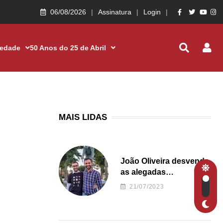
06/08/2026
Assinatura
Login
iedade
50 Anos do 25 de Abril
MAIS LIDAS
João Oliveira desvenda
as alegadas
irregularidades da
21/07/2023
Junta de Freguesia S.
João de Ver