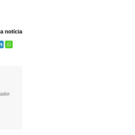
ta notícia
vador