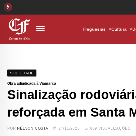
Freguesias
Cultura
D
SOCIEDADE
Obra adjudicada à Viamarca
Sinalização rodoviári
reforçada em Santa M
POR
NÉLSON COSTA
27/11/2023
809
VISUALIZAÇÕES