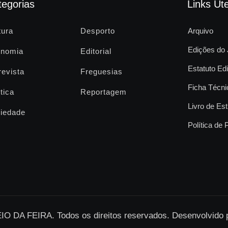
tegorias
Links Úte
tura
Desporto
Arquivo
Edições do 
nomia
Editorial
Estatuto Edi
revista
Freguesias
Ficha Técni
tica
Reportagem
Livro de Est
iedade
Política de 
O DA FEIRA. Todos os direitos reservados. Desenvolvido