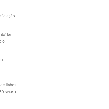
eficiação
te’ foi
o o
ou
 de linhas
30 setas e