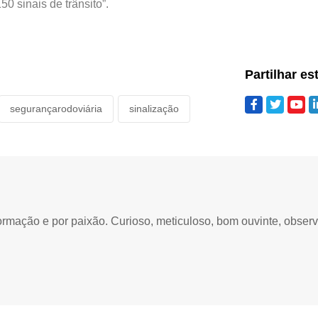
50 sinais de trânsito”.
Partilhar es
segurançarodoviária
sinalização
ormação e por paixão. Curioso, meticuloso, bom ouvinte, obser