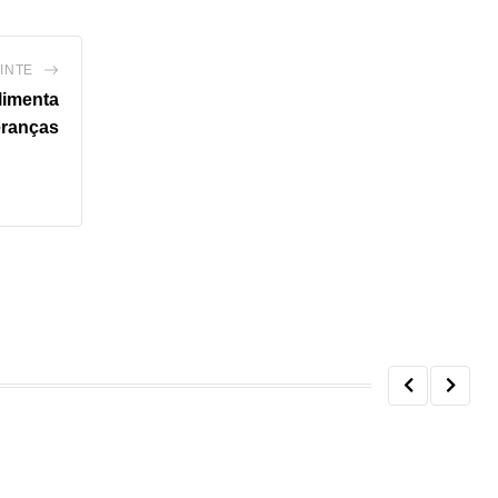
INTE
limenta
ranças