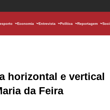
esporto
Economia
Entrevista
Política
Reportagem
Soc
a horizontal e vertical
aria da Feira