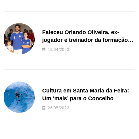
Faleceu Orlando Oliveira, ex-
jogador e treinador da formação
de andebol do Feirense
19/04/2023
Cultura em Santa Maria da Feira:
Um ‘mais’ para o Concelho
26/05/2023