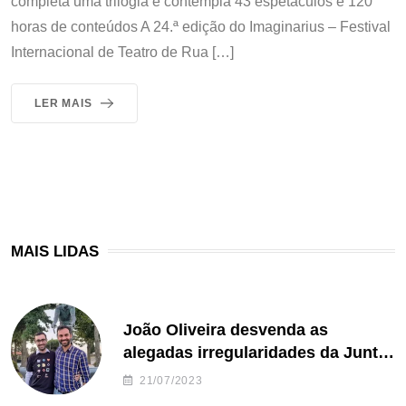
completa uma trilogia e contempla 43 espetáculos e 120
horas de conteúdos A 24.ª edição do Imaginarius – Festival
Internacional de Teatro de Rua […]
LER MAIS
MAIS LIDAS
João Oliveira desvenda as
alegadas irregularidades da Junta
de Freguesia S. João de Ver
21/07/2023