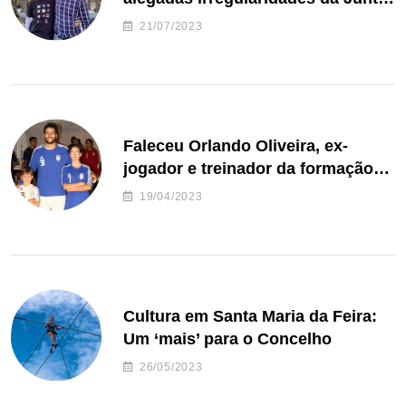
de Freguesia S. João de Ver
21/07/2023
Faleceu Orlando Oliveira, ex-
jogador e treinador da formação
de andebol do Feirense
19/04/2023
Cultura em Santa Maria da Feira:
Um ‘mais’ para o Concelho
26/05/2023