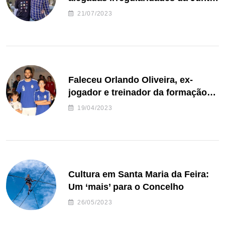
de Freguesia S. João de Ver
21/07/2023
Faleceu Orlando Oliveira, ex-
jogador e treinador da formação
de andebol do Feirense
19/04/2023
Cultura em Santa Maria da Feira:
Um ‘mais’ para o Concelho
26/05/2023