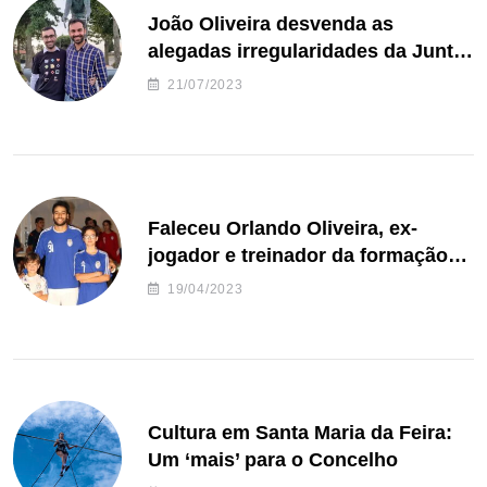
João Oliveira desvenda as
alegadas irregularidades da Junta
de Freguesia S. João de Ver
21/07/2023
Faleceu Orlando Oliveira, ex-
jogador e treinador da formação
de andebol do Feirense
19/04/2023
Cultura em Santa Maria da Feira:
Um ‘mais’ para o Concelho