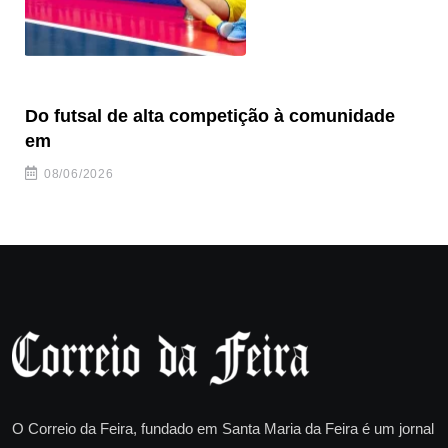
Do futsal de alta competição à comunidade
“F
em
08/06/2026
O Correio da Feira, fundado em Santa Maria da Feira é um jornal