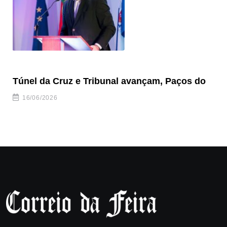
Túnel da Cruz e Tribunal avançam, Paços do
Câ
ha
16/06/2026