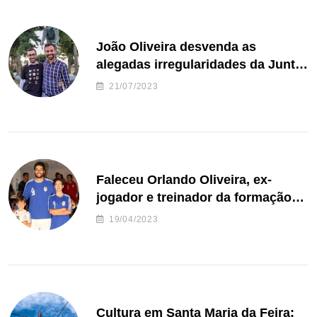
João Oliveira desvenda as
alegadas irregularidades da Junta
de Freguesia S. João de Ver
21/07/2023
Faleceu Orlando Oliveira, ex-
jogador e treinador da formação
de andebol do Feirense
19/04/2023
Cultura em Santa Maria da Feira: