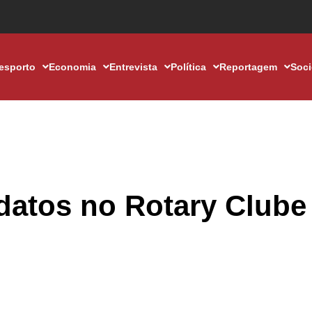
esporto
Economia
Entrevista
Política
Reportagem
Soc
atos no Rotary Clube