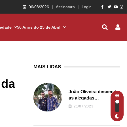
06/08/2026
Assinatura
Login
iedade
50 Anos do 25 de Abril
MAIS LIDAS
 da
João Oliveira desvenda
as alegadas
irregularidades da
21/07/2023
Junta de Freguesia S.
João de Ver