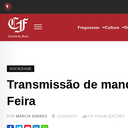
Freguesias
Cultura
D
SOCIEDADE
Transmissão de mand
Feira
POR
MÁRCIA SOARES
13/06/2023
376
VISUALIZAÇÕES