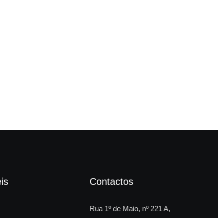
Câm
is
Contactos
Rua 1º de Maio, nº 221 A,