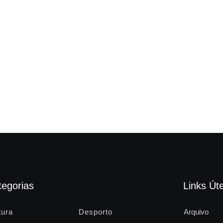
tegorias
Links Úte
tura
Desporto
Arquivo