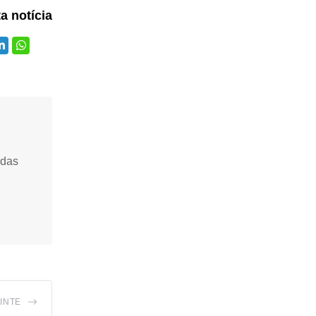
ta notícia
idas
INTE