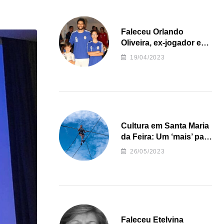
Faleceu Orlando
Oliveira, ex-jogador e
treinador da formação
19/04/2023
de andebol do Feirense
Cultura em Santa Maria
da Feira: Um ‘mais’ para
o Concelho
26/05/2023
Faleceu Etelvina