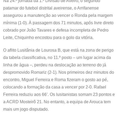
Na 24.ª jornada da 1.ª Divisão de Aveiro, o segundo
patamar do futebol distrital aveirense, o Arrifanense
assegurou a manutenção ao vencer o Ronda pela margem
mínima (1-0). À passagem dos 71 minutos, após livre direto
cobrado por João Tavares e defesa incompleta de Pedro
Leite, Chiquinho encostou para o golo da vitória.
O aflito Lusitânia de Lourosa B, que está na zona de perigo
da tabela classificativa, no 11.º posto – um lugar acima da
linha de água –, perdeu na deslocação ao terreno do já
despromovido Romariz (2-1). Nos primeiros dez minutos do
encontro, Miguel Ferreira e Roma fizeram o gosto ao pé,
colocando a formação da casa a vencer por 2-0. Rafael
Ferreira reduziu aos 66’. Os lusitanistas somam 23 pontos e
a ACRD Mosteirô 21. No entanto, a equipa de Arouca tem
mais um jogo disputado.