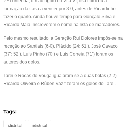
2.ª contenda, um autogolo do Vila Viçosa colocou a
formação da casa a vencer por 3-0, antes de Ricardinho
fazer o quarto. Ainda houve tempo para Gonçalo Silva e
Ricardo Maia inscreverem o nome na lista de marcadores.
Pelo mesmo resultado, a Geração Rui Dolores impôs-se na
receção ao Santiais (6-0). Plácido (24; 61’), José Cavaco
(37’; 52’), Luís Pinho (70’) e Luís Correia (71’) foram os
autores dos golos.
Tarei e Rocas do Vouga igualaram-se a duas bolas (2-2).
Ricardo Oliveira e Rúben Vaz fizeram os golos do Tarei.
Tags:
idistrital
iidistrital