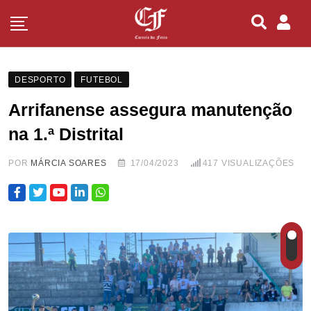
DESPORTO
FUTEBOL
Arrifanense assegura manutenção
na 1.ª Distrital
POR
MÁRCIA SOARES
17/04/2023
417
VISUALIZAÇÕES