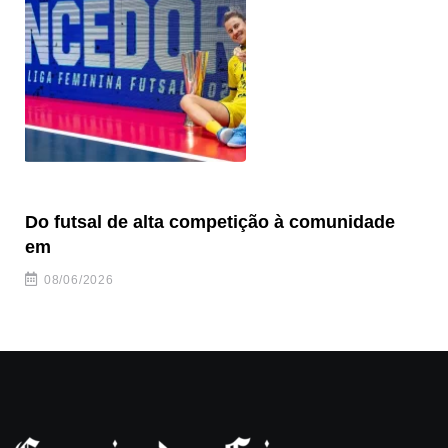
Do futsal de alta competição à comunidade
“F
em
08/06/2026