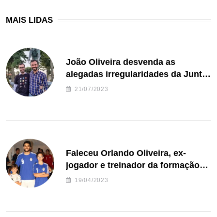
MAIS LIDAS
João Oliveira desvenda as
alegadas irregularidades da Junta
de Freguesia S. João de Ver
21/07/2023
Faleceu Orlando Oliveira, ex-
jogador e treinador da formação
de andebol do Feirense
19/04/2023