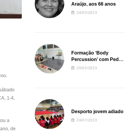
Araújo, aos 66 anos
24/03/2023
Formação ‘Body
Percussion’ com Pedro
Almeida
20/03/2023
ino.
 sábado
A, 1-4,
Desporto jovem adiado
tou a
24/07/2023
gano, de