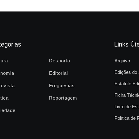
tegorias
Links Úte
tura
Desporto
Arquivo
Edições do 
nomia
Editorial
Estatuto Edi
revista
Freguesias
Ficha Técni
tica
Reportagem
Livro de Est
iedade
Política de 