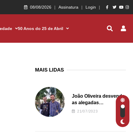
08/08/2026
Assinatura
Login
iedade
50 Anos do 25 de Abril
MAIS LIDAS
João Oliveira desvenda
as alegadas
irregularidades da
21/07/2023
Junta de Freguesia S.
João de Ver