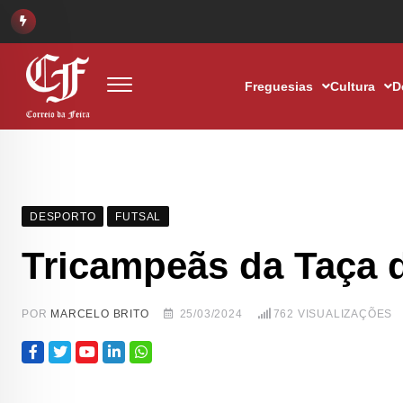
Freguesias
Cultura
D
DESPORTO
FUTSAL
Tricampeãs da Taça 
POR
MARCELO BRITO
25/03/2024
762
VISUALIZAÇÕES