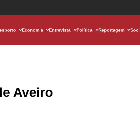
esporto
Economia
Entrevista
Política
Reportagem
Soc
de Aveiro