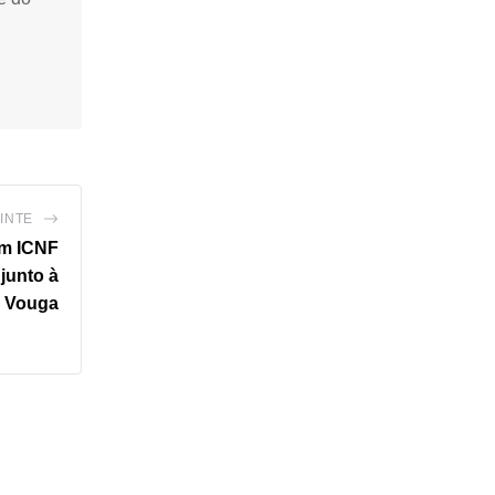
INTE
am ICNF
junto à
o Vouga