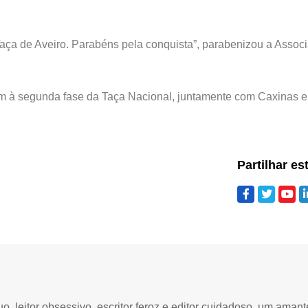
Taça de Aveiro. Parabéns pela conquista”, parabenizou a Assoc
em à segunda fase da Taça Nacional, juntamente com Caxinas e
Partilhar es
 leitor obsessivo, escritor feroz e editor cuidadoso, um amant