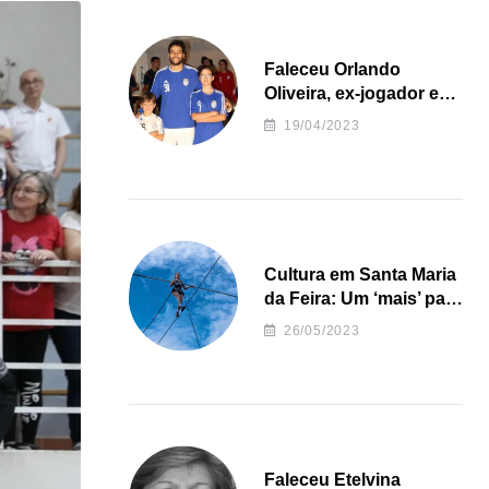
Faleceu Orlando
Oliveira, ex-jogador e
treinador da formação
19/04/2023
de andebol do Feirense
Cultura em Santa Maria
da Feira: Um ‘mais’ para
o Concelho
26/05/2023
Faleceu Etelvina