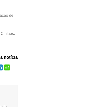
iação de
 Cinfães.
ta notícia
e do