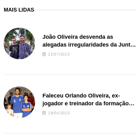
MAIS LIDAS
João Oliveira desvenda as
alegadas irregularidades da Junta
de Freguesia S. João de Ver
21/07/2023
Faleceu Orlando Oliveira, ex-
jogador e treinador da formação
de andebol do Feirense
19/04/2023