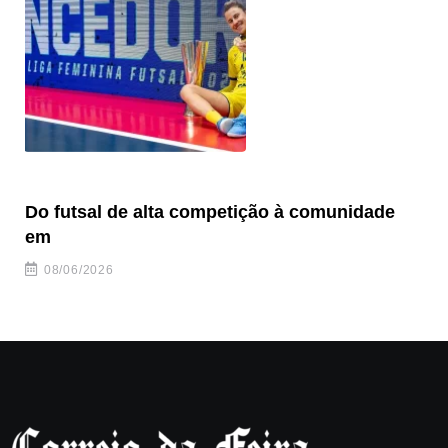
Do futsal de alta competição à comunidade
“F
em
08/06/2026