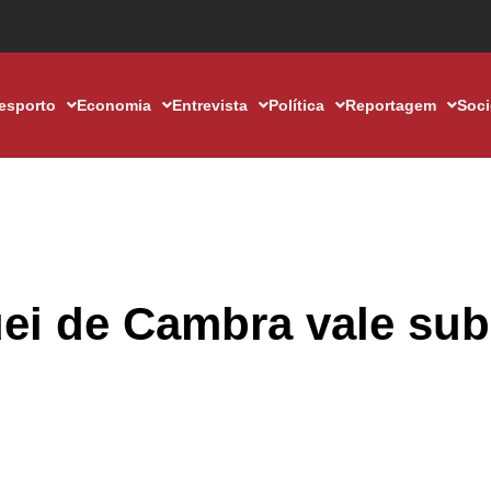
esporto
Economia
Entrevista
Política
Reportagem
Soc
ei de Cambra vale sub