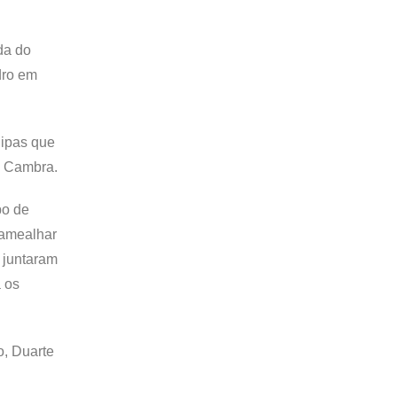
da do
dro em
uipas que
e Cambra.
po de
 amealhar
 juntaram
a os
o, Duarte