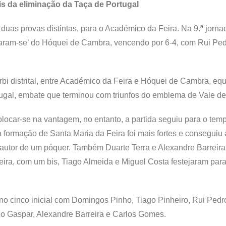
is da eliminação da Taça de Portugal
duas provas distintas, para o Académico da Feira. Na 9.ª jorna
garam-se’ do Hóquei de Cambra, vencendo por 6-4, com Rui Pe
bi distrital, entre Académico da Feira e Hóquei de Cambra, eq
tugal, embate que terminou com triunfos do emblema de Vale d
ocar-se na vantagem, no entanto, a partida seguiu para o tem
formação de Santa Maria da Feira foi mais fortes e conseguiu
autor de um póquer. Também Duarte Terra e Alexandre Barreira
eira, com um bis, Tiago Almeida e Miguel Costa festejaram par
 no cinco inicial com Domingos Pinho, Tiago Pinheiro, Rui Pedr
go Gaspar, Alexandre Barreira e Carlos Gomes.