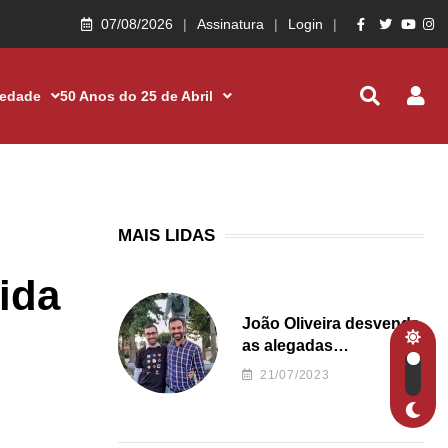
07/08/2026
Assinatura
Login
iedade
50 Anos do 25 de Abril
MAIS LIDAS
ida
João Oliveira desvenda
as alegadas
irregularidades da
21/07/2023
Junta de Freguesia S.
João de Ver