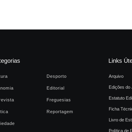
tegorias
Links Úte
tura
Desporto
Arquivo
Edições do 
nomia
Editorial
Estatuto Edi
revista
Freguesias
Ficha Técni
tica
Reportagem
Livro de Est
iedade
Política de 