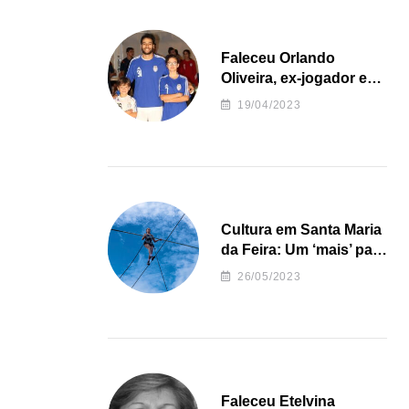
Faleceu Orlando
Oliveira, ex-jogador e
treinador da formação
19/04/2023
de andebol do Feirense
Cultura em Santa Maria
da Feira: Um ‘mais’ para
o Concelho
26/05/2023
Faleceu Etelvina