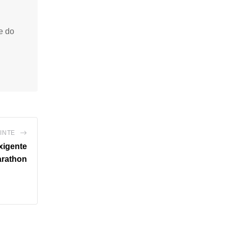
e do
INTE
xigente
arathon