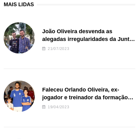
MAIS LIDAS
João Oliveira desvenda as
alegadas irregularidades da Junta
de Freguesia S. João de Ver
21/07/2023
Faleceu Orlando Oliveira, ex-
jogador e treinador da formação
de andebol do Feirense
19/04/2023