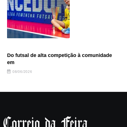
Do futsal de alta competição à comunidade
“F
em
08/06/2026