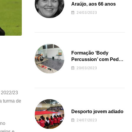
Araújo, aos 66 anos
24/03/2023
Formação ‘Body
Percussion’ com Pedro
Almeida
20/03/2023
o 2022/23
a turma de
Desporto jovem adiado
24/07/2023
 no
relos e