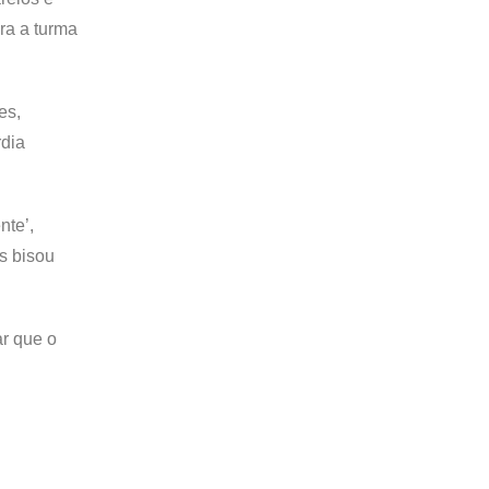
ra a turma
es,
rdia
nte’,
s bisou
ar que o