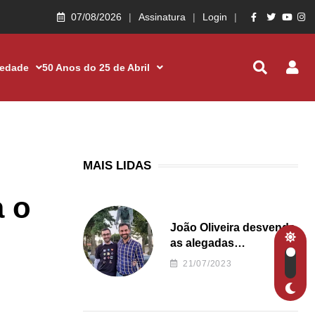
07/08/2026
Assinatura
Login
iedade
50 Anos do 25 de Abril
MAIS LIDAS
a o
João Oliveira desvenda
as alegadas
irregularidades da
21/07/2023
Junta de Freguesia S.
João de Ver