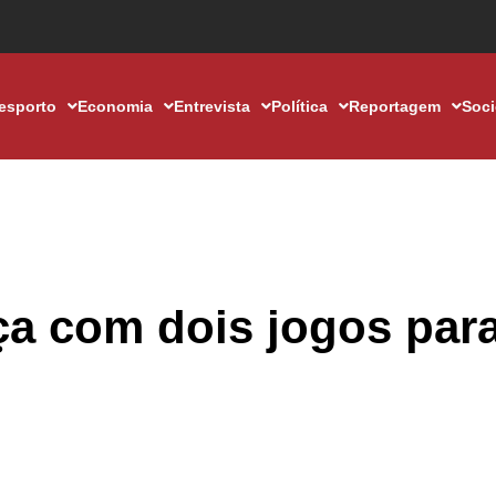
esporto
Economia
Entrevista
Política
Reportagem
Soc
ça com dois jogos par