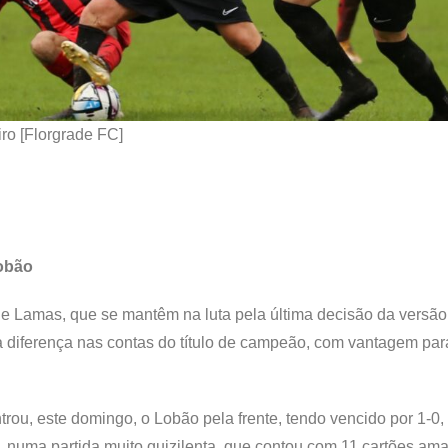
ro [Florgrade FC]
Lobão
de Lamas, que se mantêm na luta pela última decisão da versã
diferença nas contas do título de campeão, com vantagem par
ou, este domingo, o Lobão pela frente, tendo vencido por 1-0,
numa partida muito quizilenta, que contou com 11 cartões ama