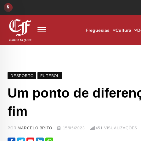
Freguesias
Cultura
D
DESPORTO
FUTEBOL
Um ponto de diferen
fim
POR
MARCELO BRITO
15/05/2023
451
VISUALIZAÇÕES