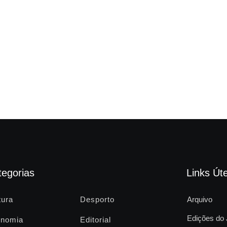
tegorias
Links Úte
tura
Desporto
Arquivo
Edições do 
nomia
Editorial