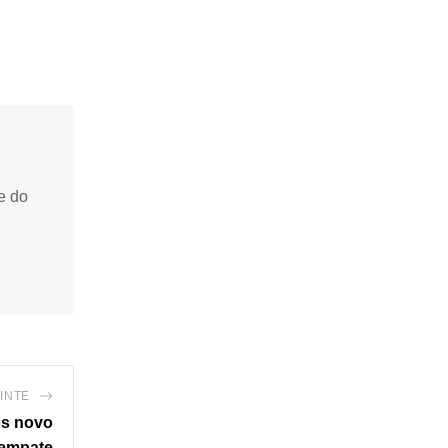
e do
INTE
ós novo
empate