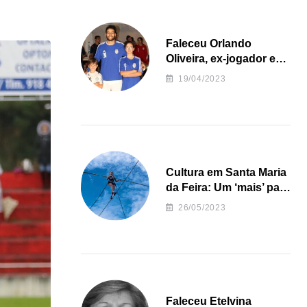
Faleceu Orlando
Oliveira, ex-jogador e
treinador da formação
19/04/2023
de andebol do Feirense
Cultura em Santa Maria
da Feira: Um ‘mais’ para
o Concelho
26/05/2023
Faleceu Etelvina