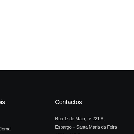
“Fi
is
Contactos
Rua 1º de Maio, nº 221 A,
Espargo – Santa Maria da Feira
Jornal