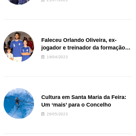
21/07/2023
Faleceu Orlando Oliveira, ex-
jogador e treinador da formação
de andebol do Feirense
19/04/2023
Cultura em Santa Maria da Feira:
Um ‘mais’ para o Concelho
26/05/2023