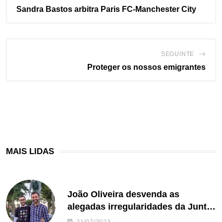
Sandra Bastos arbitra Paris FC-Manchester City
SEGUINTE
Proteger os nossos emigrantes
MAIS LIDAS
João Oliveira desvenda as
alegadas irregularidades da Junta
de Freguesia S. João de Ver