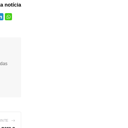
ta notícia
idas
INTE