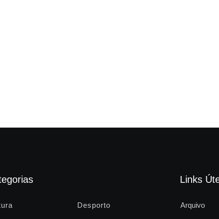
tegorias
Links Úte
tura
Desporto
Arquivo