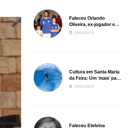
Faleceu Orlando
Oliveira, ex-jogador e
treinador da formação
19/04/2023
de andebol do Feirense
Cultura em Santa Maria
da Feira: Um ‘mais’ para
o Concelho
26/05/2023
Faleceu Etelvina