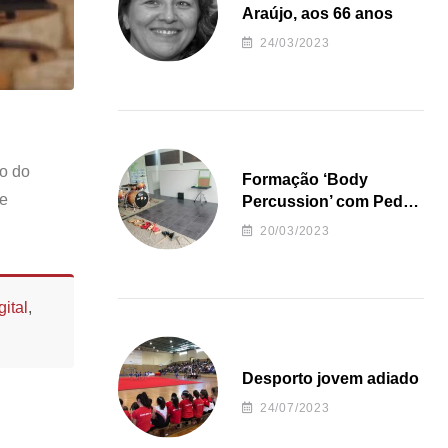
Araújo, aos 66 anos
24/03/2023
ão do
Formação ‘Body
ue
Percussion’ com Pedro
Almeida
20/03/2023
ital
,
Desporto jovem adiado
24/07/2023