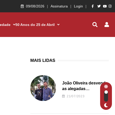
09/08/2026
Assinatura
Login
iedade
50 Anos do 25 de Abril
MAIS LIDAS
João Oliveira desvenda
as alegadas
irregularidades da
21/07/2023
Junta de Freguesia S.
João de Ver