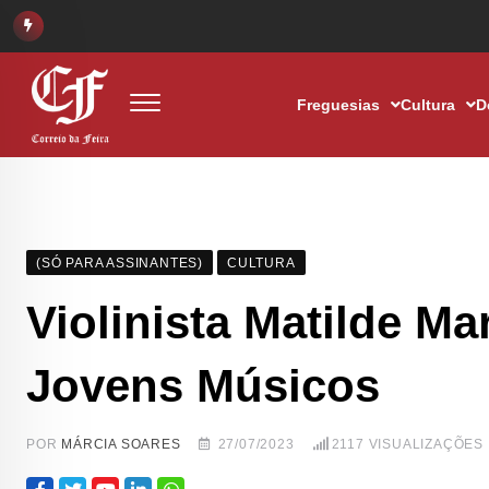
Freguesias
Cultura
D
(SÓ PARA ASSINANTES)
CULTURA
Violinista Matilde M
Jovens Músicos
POR
MÁRCIA SOARES
27/07/2023
2117
VISUALIZAÇÕES