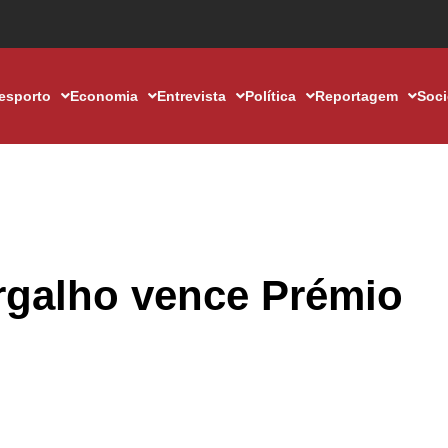
esporto
Economia
Entrevista
Política
Reportagem
Soc
argalho vence Prémio