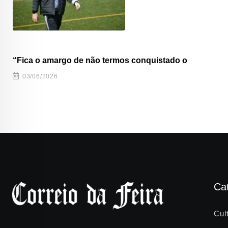
“Fica o amargo de não termos conquistado o
03/06/2026
Ca
Cul