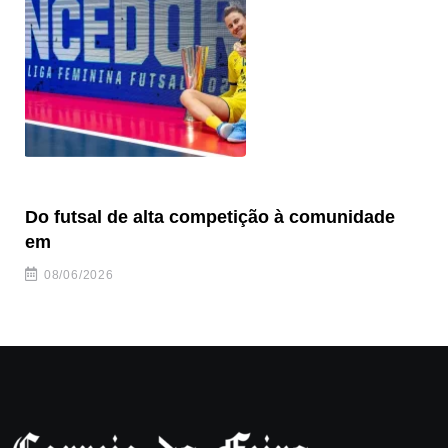
Do futsal de alta competição à comunidade
“F
em
08/06/2026