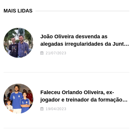
MAIS LIDAS
João Oliveira desvenda as
alegadas irregularidades da Junta
de Freguesia S. João de Ver
21/07/2023
Faleceu Orlando Oliveira, ex-
jogador e treinador da formação
de andebol do Feirense
19/04/2023