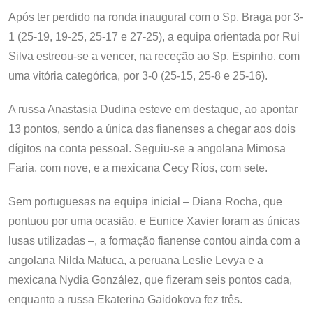
Após ter perdido na ronda inaugural com o Sp. Braga por 3-
1 (25-19, 19-25, 25-17 e 27-25), a equipa orientada por Rui
Silva estreou-se a vencer, na receção ao Sp. Espinho, com
uma vitória categórica, por 3-0 (25-15, 25-8 e 25-16).
A russa Anastasia Dudina esteve em destaque, ao apontar
13 pontos, sendo a única das fianenses a chegar aos dois
dígitos na conta pessoal. Seguiu-se a angolana Mimosa
Faria, com nove, e a mexicana Cecy Ríos, com sete.
Sem portuguesas na equipa inicial – Diana Rocha, que
pontuou por uma ocasião, e Eunice Xavier foram as únicas
lusas utilizadas –, a formação fianense contou ainda com a
angolana Nilda Matuca, a peruana Leslie Levya e a
mexicana Nydia González, que fizeram seis pontos cada,
enquanto a russa Ekaterina Gaidokova fez três.