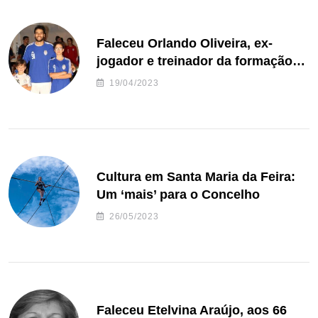
Faleceu Orlando Oliveira, ex-
jogador e treinador da formação
de andebol do Feirense
19/04/2023
Cultura em Santa Maria da Feira:
Um ‘mais’ para o Concelho
26/05/2023
Faleceu Etelvina Araújo, aos 66