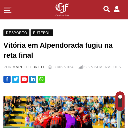
DESPORTO
FUTEBOL
Vitória em Alpendorada fugiu na
reta final
POR
MARCELO BRITO
30/09/2024
626
VISUALIZAÇÕES