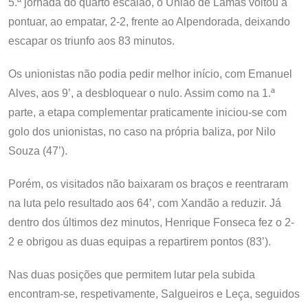
5.ª jornada do quarto escalão, o União de Lamas voltou a
pontuar, ao empatar, 2-2, frente ao Alpendorada, deixando
escapar os triunfo aos 83 minutos.
Os unionistas não podia pedir melhor início, com Emanuel
Alves, aos 9’, a desbloquear o nulo. Assim como na 1.ª
parte, a etapa complementar praticamente iniciou-se com
golo dos unionistas, no caso na própria baliza, por Nilo
Souza (47’).
Porém, os visitados não baixaram os braços e reentraram
na luta pelo resultado aos 64’, com Xandão a reduzir. Já
dentro dos últimos dez minutos, Henrique Fonseca fez o 2-
2 e obrigou as duas equipas a repartirem pontos (83’).
Nas duas posições que permitem lutar pela subida
encontram-se, respetivamente, Salgueiros e Leça, seguidos