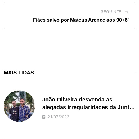
SEGUINTE
Fiães salvo por Mateus Arence aos 90+6’
MAIS LIDAS
João Oliveira desvenda as
alegadas irregularidades da Junta
de Freguesia S. João de Ver
21/07/2023