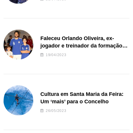
Faleceu Orlando Oliveira, ex-
jogador e treinador da formação
de andebol do Feirense
19/04/2023
Cultura em Santa Maria da Feira:
Um ‘mais’ para o Concelho
26/05/2023