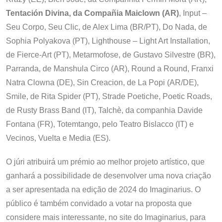
Tentación Divina, da Compañia Maiclown (AR)
, Input –
Seu Corpo, Seu Clic, de Alex Lima (BR/PT), Do Nada, de
Sophia Polyakova (PT), Lighthouse – Light Art Installation,
de Fierce-Art (PT), Metarmofose, de Gustavo Silvestre (BR),
Parranda, de Manshula Circo (AR), Round a Round, Franxi
Natra Clowna (DE), Sin Creacion, de La Popi (AR/DE),
Smile, de Rita Spider (PT), Strade Poetiche, Poetic Roads,
de Rusty Brass Band (IT), Talchè, da companhia Davide
Fontana (FR), Totemtango, pelo Teatro Bislacco (IT) e
Vecinos, Vuelta e Media (ES).
O júri atribuirá um prémio ao melhor projeto artístico, que
ganhará a possibilidade de desenvolver uma nova criação
a ser apresentada na edição de 2024 do Imaginarius. O
público é também convidado a votar na proposta que
considere mais interessante, no site do Imaginarius, para