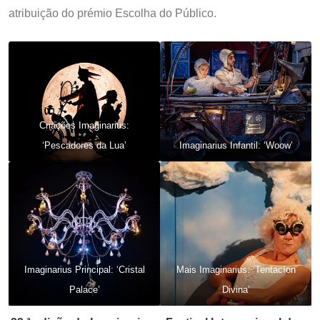
atribuição do prémio Escolha do Público.
Criações Imaginarius:
‘Pescadores da Lua’
Imaginarius Infantil: ‘Woow’
Imaginarius Principal: ‘Cristal
Mais Imaginarius: ‘Tentacíon
Palace’
Divina’