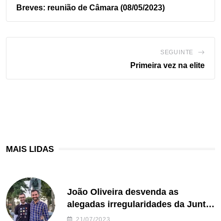
Breves: reunião de Câmara (08/05/2023)
SEGUINTE
Primeira vez na elite
MAIS LIDAS
João Oliveira desvenda as
alegadas irregularidades da Junta
de Freguesia S. João de Ver
21/07/2023