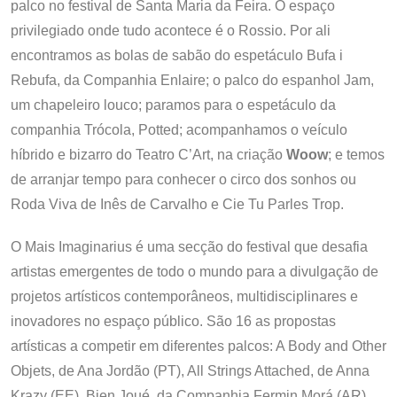
palco no festival de Santa Maria da Feira. O espaço
privilegiado onde tudo acontece é o Rossio. Por ali
encontramos as bolas de sabão do espetáculo Bufa i
Rebufa, da Companhia Enlaire; o palco do espanhol Jam,
um chapeleiro louco; paramos para o espetáculo da
companhia Trócola, Potted; acompanhamos o veículo
híbrido e bizarro do Teatro C’Art, na criação
Woow
; e temos
de arranjar tempo para conhecer o circo dos sonhos ou
Roda Viva de Inês de Carvalho e Cie Tu Parles Trop.
O Mais Imaginarius é uma secção do festival que desafia
artistas emergentes de todo o mundo para a divulgação de
projetos artísticos contemporâneos, multidisciplinares e
inovadores no espaço público. São 16 as propostas
artísticas a competir em diferentes palcos: A Body and Other
Objets, de Ana Jordão (PT), All Strings Attached, de Anna
Krazy (EE), Bien Joué, da Companhia Fermin Morá (AR),