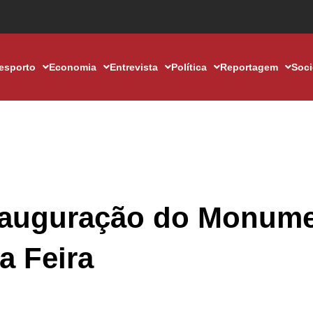
esporto
Economia
Entrevista
Política
Reportagem
Soc
 inauguração do Monum
a Feira