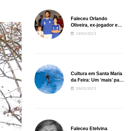
Faleceu Orlando
Oliveira, ex-jogador e
treinador da formação
19/04/2023
de andebol do Feirense
Cultura em Santa Maria
da Feira: Um ‘mais’ para
o Concelho
26/05/2023
Faleceu Etelvina