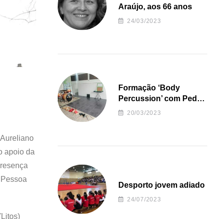
Araújo, aos 66 anos
24/03/2023
Formação ‘Body
Percussion’ com Pedro
Almeida
20/03/2023
 Aureliano
o apoio da
presença
o Pessoa
Desporto jovem adiado
24/07/2023
Litos)