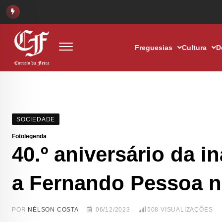
Freguesias
Cultura
D
SOCIEDADE
Fotolegenda
40.º aniversário da
a Fernando Pessoa n
POR
NÉLSON COSTA
06/12/2023
508
VISUALIZAÇÕES