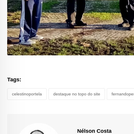
Tags:
celestinoportela
destaque no topo do site
fernandope
Nélson Costa