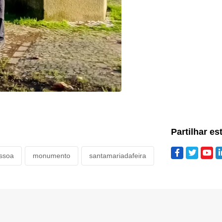
Partilhar es
ssoa
monumento
santamariadafeira