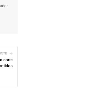
vador
INTE
o corte
entidos