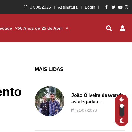
07/08/2026
Assinatura
Login
iedade
50 Anos do 25 de Abril
MAIS LIDAS
ento
João Oliveira desvenda
as alegadas
irregularidades da
21/07/2023
Junta de Freguesia S.
João de Ver