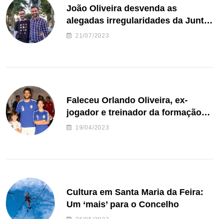
João Oliveira desvenda as
alegadas irregularidades da Junta
de Freguesia S. João de Ver
21/07/2023
Faleceu Orlando Oliveira, ex-
jogador e treinador da formação
de andebol do Feirense
19/04/2023
Cultura em Santa Maria da Feira:
Um ‘mais’ para o Concelho