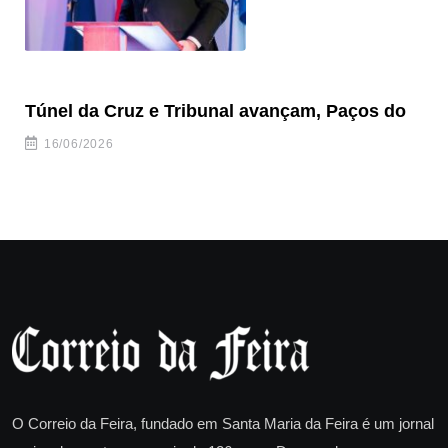
Túnel da Cruz e Tribunal avançam, Paços do
Ol
Ad
16/06/2026
O Correio da Feira, fundado em Santa Maria da Feira é um jornal