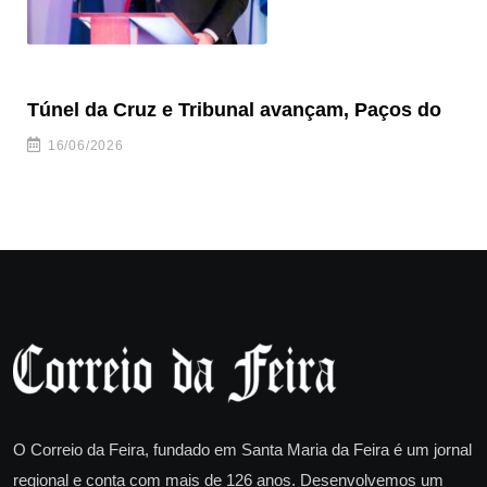
Túnel da Cruz e Tribunal avançam, Paços do
Câ
ha
16/06/2026
O Correio da Feira, fundado em Santa Maria da Feira é um jornal
regional e conta com mais de 126 anos. Desenvolvemos um