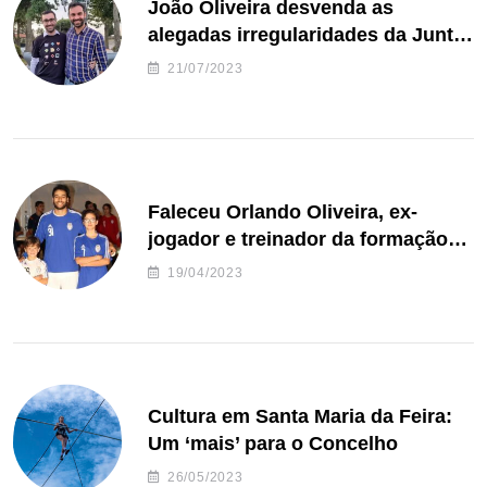
João Oliveira desvenda as
alegadas irregularidades da Junta
de Freguesia S. João de Ver
21/07/2023
Faleceu Orlando Oliveira, ex-
jogador e treinador da formação
de andebol do Feirense
19/04/2023
Cultura em Santa Maria da Feira:
Um ‘mais’ para o Concelho
26/05/2023