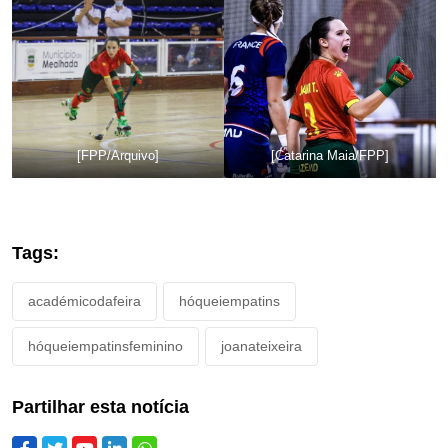
[FPP/Arquivo]
[Catarina Maia/FPP]
Tags:
académicodafeira
hóqueiempatins
hóqueiempatinsfeminino
joanateixeira
Partilhar esta notícia