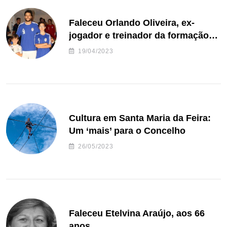
Faleceu Orlando Oliveira, ex-
jogador e treinador da formação
de andebol do Feirense
19/04/2023
Cultura em Santa Maria da Feira:
Um ‘mais’ para o Concelho
26/05/2023
Faleceu Etelvina Araújo, aos 66
anos