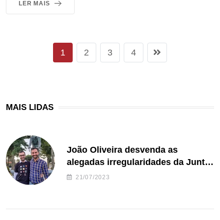
LER MAIS
1
2
3
4
MAIS LIDAS
João Oliveira desvenda as
alegadas irregularidades da Junta
de Freguesia S. João de Ver
21/07/2023