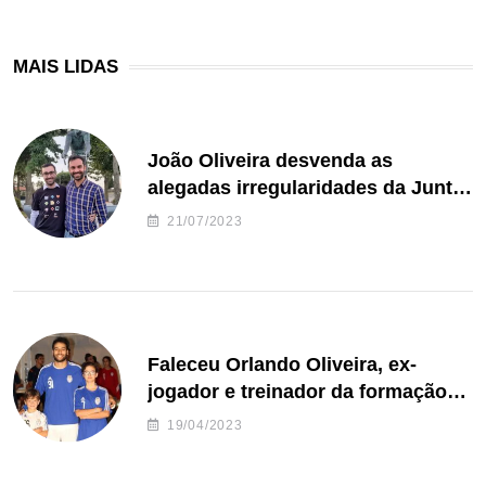
MAIS LIDAS
João Oliveira desvenda as
alegadas irregularidades da Junta
de Freguesia S. João de Ver
21/07/2023
Faleceu Orlando Oliveira, ex-
jogador e treinador da formação
de andebol do Feirense
19/04/2023