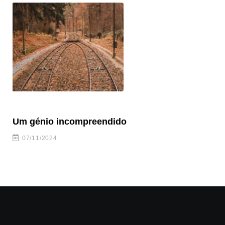
Um génio incompreendido
Pr
ca
07/11/2024