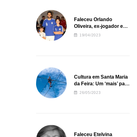
Faleceu Orlando
Oliveira, ex-jogador e
treinador da formação
19/04/2023
de andebol do Feirense
Cultura em Santa Maria
da Feira: Um ‘mais’ para
o Concelho
26/05/2023
Faleceu Etelvina