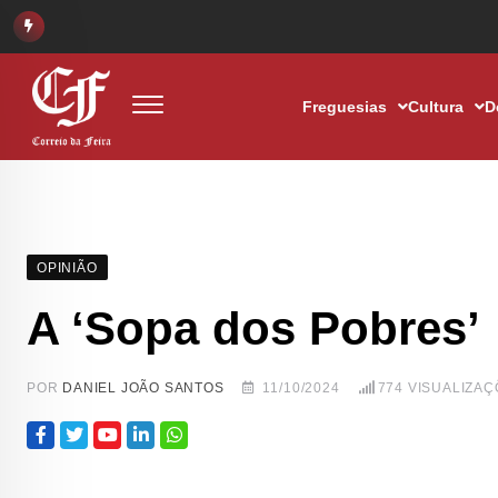
Freguesias
Cultura
D
OPINIÃO
A ‘Sopa dos Pobres’
POR
DANIEL JOÃO SANTOS
11/10/2024
774
VISUALIZAÇ