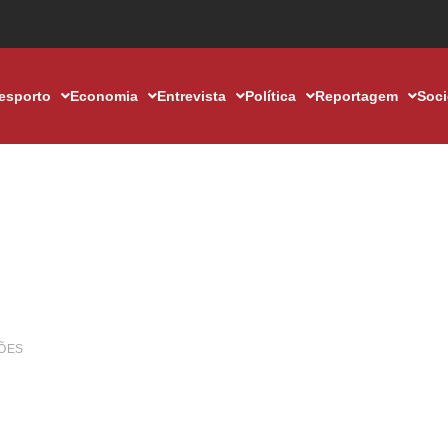
esporto
Economia
Entrevista
Política
Reportagem
Soc
ÕES