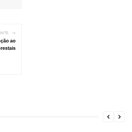
INTE
nção ao
restais