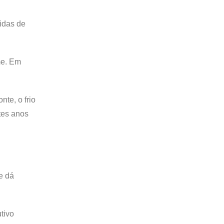
idas de
me. Em
te, o frio
tes anos
e dá
tivo