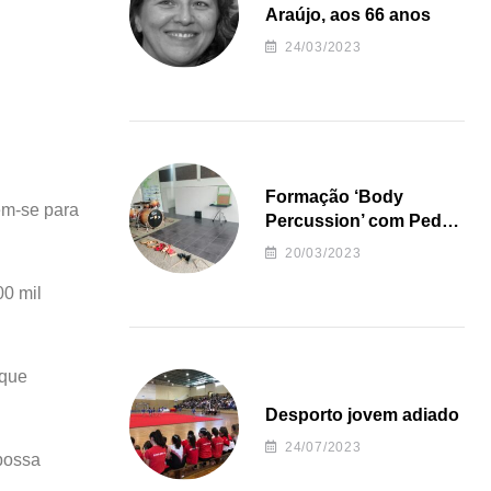
Araújo, aos 66 anos
24/03/2023
Formação ‘Body
ém-se para
Percussion’ com Pedro
Almeida
20/03/2023
00 mil
 que
Desporto jovem adiado
24/07/2023
possa