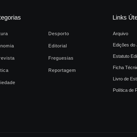
tegorias
Links Úte
tura
Desporto
Arquivo
Edições do 
nomia
Editorial
Estatuto Edi
revista
Freguesias
Ficha Técni
tica
Reportagem
Livro de Est
iedade
Política de 