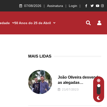
07/08/2026
Assinatura
Login
iedade
50 Anos do 25 de Abril
MAIS LIDAS
João Oliveira desvenda
as alegadas
irregularidades da
21/07/2023
Junta de Freguesia S.
João de Ver