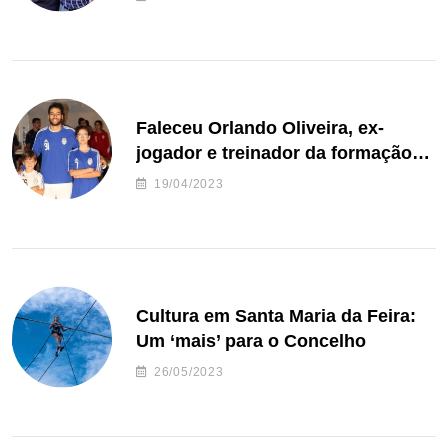
Faleceu Orlando Oliveira, ex-
jogador e treinador da formação
de andebol do Feirense
19/04/2023
Cultura em Santa Maria da Feira:
Um ‘mais’ para o Concelho
26/05/2023