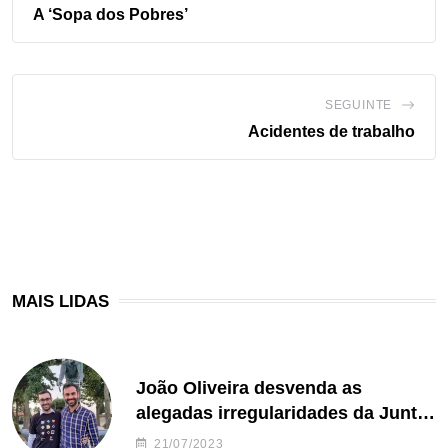
A ‘Sopa dos Pobres’
SEGUINTE
Acidentes de trabalho
MAIS LIDAS
João Oliveira desvenda as
alegadas irregularidades da Junta
de Freguesia S. João de Ver
21/07/2023