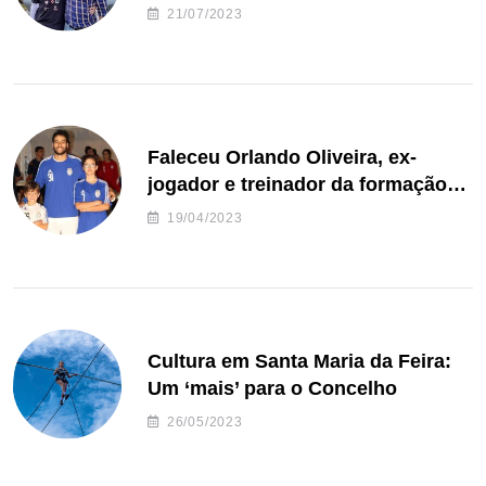
de Freguesia S. João de Ver
21/07/2023
Faleceu Orlando Oliveira, ex-
jogador e treinador da formação
de andebol do Feirense
19/04/2023
Cultura em Santa Maria da Feira:
Um ‘mais’ para o Concelho
26/05/2023