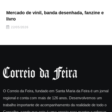
Mercado de vinil, banda desenhada, fanzine e
Fe
livro
es
22/05/2026
O Correio da Feira, fundado em Santa Maria da Feira é um jornal
regional e conta com mais de 126 anos. Desenvolvemos um
trabalho importante de acompanhamento da realidade de todo o
Concelho, sendo que esta é uma aposta para manter e reforçar.