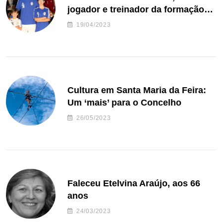
jogador e treinador da formação
de andebol do Feirense
19/04/2023
Cultura em Santa Maria da Feira:
Um ‘mais’ para o Concelho
26/05/2023
Faleceu Etelvina Araújo, aos 66
anos
24/03/2023