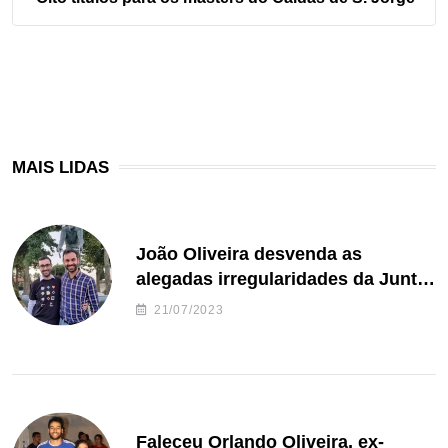
MAIS LIDAS
João Oliveira desvenda as
alegadas irregularidades da Junta
de Freguesia S. João de Ver
21/07/2023
Faleceu Orlando Oliveira, ex-