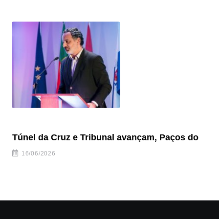
Túnel da Cruz e Tribunal avançam, Paços do
Câ
ha
16/06/2026