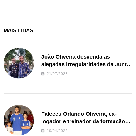
MAIS LIDAS
João Oliveira desvenda as
alegadas irregularidades da Junta
de Freguesia S. João de Ver
21/07/2023
Faleceu Orlando Oliveira, ex-
jogador e treinador da formação
de andebol do Feirense
19/04/2023