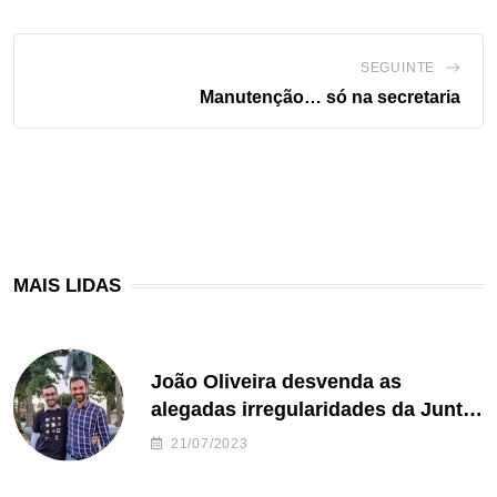
SEGUINTE
Manutenção… só na secretaria
MAIS LIDAS
João Oliveira desvenda as
alegadas irregularidades da Junta
de Freguesia S. João de Ver
21/07/2023