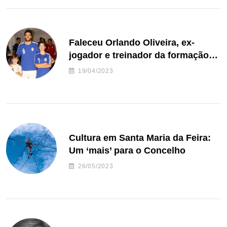
Faleceu Orlando Oliveira, ex-
jogador e treinador da formação
de andebol do Feirense
19/04/2023
Cultura em Santa Maria da Feira:
Um ‘mais’ para o Concelho
26/05/2023