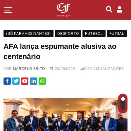
(SÓ PARA ASSINANTES)
DESPORTO
FUTEBOL
FUTSAL
AFA lança espumante alusiva ao
centenário
POR
MARCELO BRITO
23/05/2024
685
VISUALIZAÇÕES