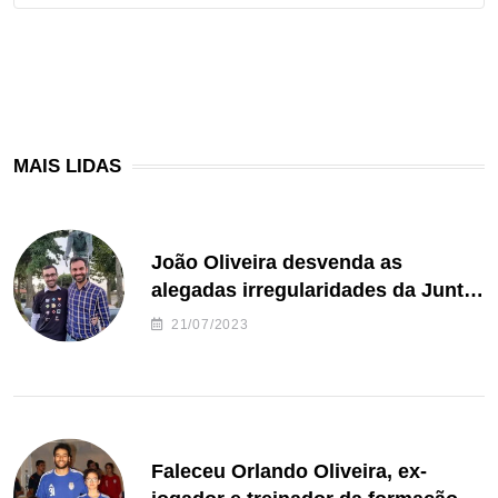
MAIS LIDAS
João Oliveira desvenda as
alegadas irregularidades da Junta
de Freguesia S. João de Ver
21/07/2023
Faleceu Orlando Oliveira, ex-