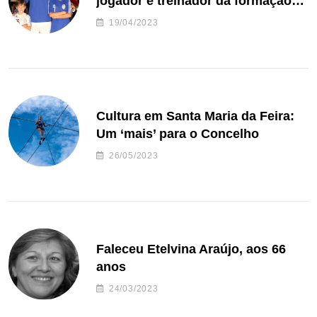
jogador e treinador da formação
de andebol do Feirense
19/04/2023
Cultura em Santa Maria da Feira:
Um ‘mais’ para o Concelho
26/05/2023
Faleceu Etelvina Araújo, aos 66
anos
24/03/2023