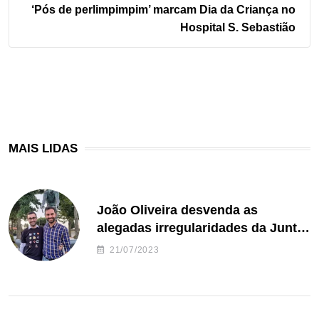
‘Pós de perlimpimpim’ marcam Dia da Criança no
Hospital S. Sebastião
MAIS LIDAS
João Oliveira desvenda as
alegadas irregularidades da Junta
de Freguesia S. João de Ver
21/07/2023