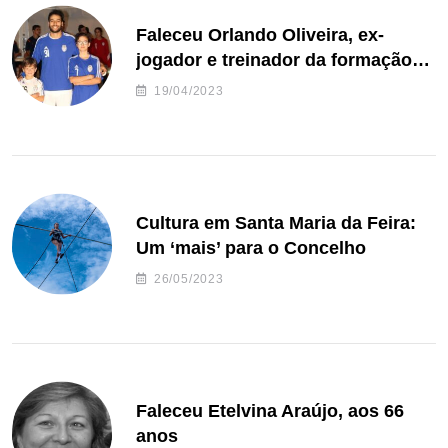
Faleceu Orlando Oliveira, ex-
jogador e treinador da formação
de andebol do Feirense
19/04/2023
Cultura em Santa Maria da Feira:
Um ‘mais’ para o Concelho
26/05/2023
Faleceu Etelvina Araújo, aos 66
anos