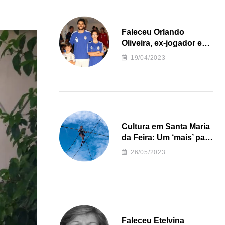
Faleceu Orlando
Oliveira, ex-jogador e
treinador da formação
19/04/2023
de andebol do Feirense
Cultura em Santa Maria
da Feira: Um ‘mais’ para
o Concelho
26/05/2023
Faleceu Etelvina