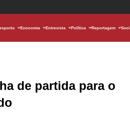
esporto
Economia
Entrevista
Política
Reportagem
Soc
ha de partida para o
do