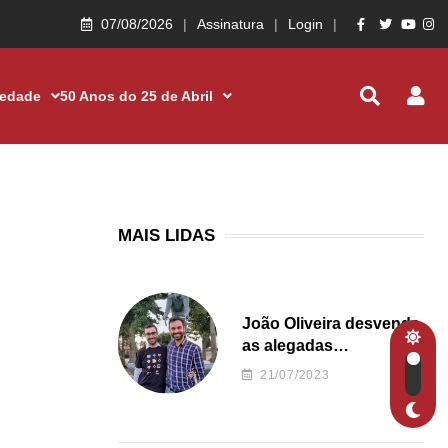
07/08/2026
Assinatura
Login
iedade
50 Anos do 25 de Abril
MAIS LIDAS
João Oliveira desvenda
as alegadas
irregularidades da
21/07/2023
Junta de Freguesia S.
João de Ver