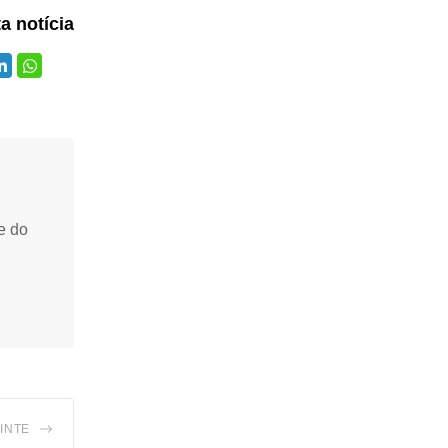
ta notícia
e do
INTE