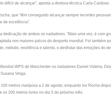
 difícil de alcançar”, aponta a diretora-técnica Carla Cardoso.
Rocha, que “têm conseguido alcançar sempre recordes pessoais
 de excelência”.
aca a dedicação de ambos os nadadores. “Mais uma vez, é com g
aptada nos maiores palcos do desporto mundial. Foi também pa
ude, método, resiliência e talento, o desfrutar das emoções do d
 Mundial WPS de Manchester os nadadores Daniel Videira, Dio
 Susana Veiga.
os 100 metros mariposa a 2 de agosto, enquanto Ivo Rocha dispu
 e os 200 metros livres no dia 5 do próximo mês.