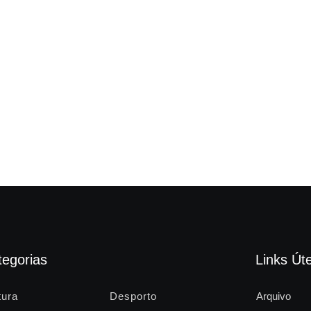
tegorias
Links Úte
tura
Desporto
Arquivo