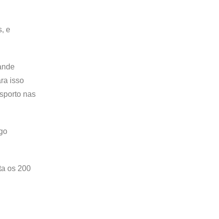
, e
rande
ra isso
esporto nas
go
ta os 200