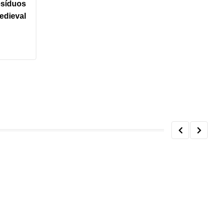
esíduos
edieval