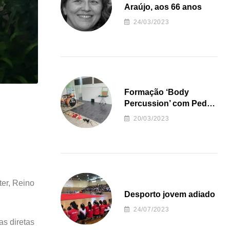
Araújo, aos 66 anos
24/03/2023
Formação ‘Body
Percussion’ com Pedro
Almeida
20/03/2023
ter, Reino
Desporto jovem adiado
24/07/2023
as diretas