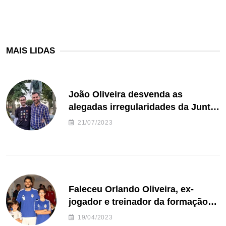
MAIS LIDAS
João Oliveira desvenda as
alegadas irregularidades da Junta
de Freguesia S. João de Ver
21/07/2023
Faleceu Orlando Oliveira, ex-
jogador e treinador da formação
de andebol do Feirense
19/04/2023