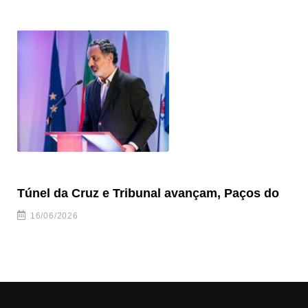
Túnel da Cruz e Tribunal avançam, Paços do
Câ
ha
16/06/2026