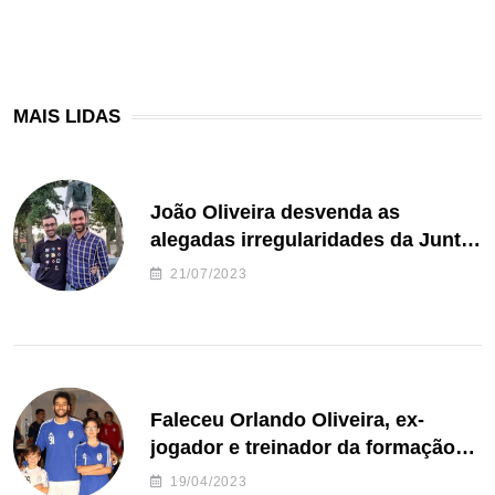
MAIS LIDAS
João Oliveira desvenda as
alegadas irregularidades da Junta
de Freguesia S. João de Ver
21/07/2023
Faleceu Orlando Oliveira, ex-
jogador e treinador da formação
de andebol do Feirense
19/04/2023