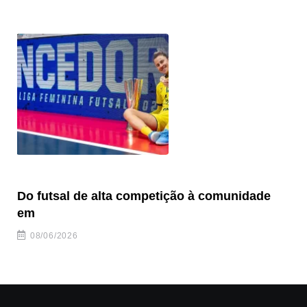
Do futsal de alta competição à comunidade
“F
em
08/06/2026