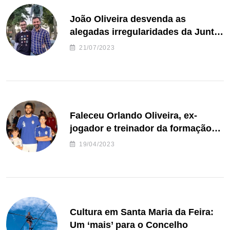
João Oliveira desvenda as
alegadas irregularidades da Junta
de Freguesia S. João de Ver
21/07/2023
Faleceu Orlando Oliveira, ex-
jogador e treinador da formação
de andebol do Feirense
19/04/2023
Cultura em Santa Maria da Feira:
Um ‘mais’ para o Concelho