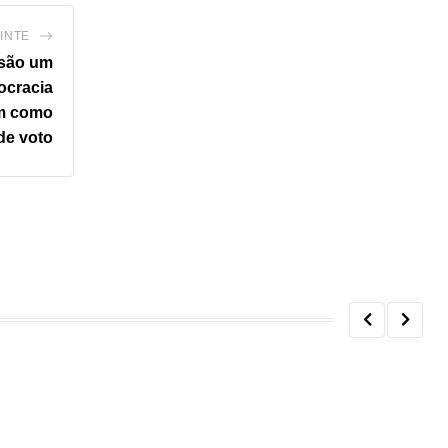
INTE
 são um
ocracia
m como
de voto