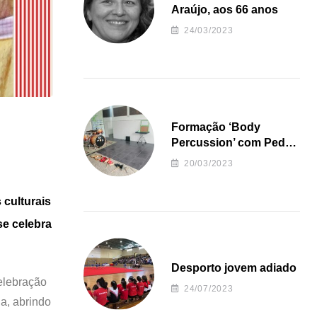
Araújo, aos 66 anos
24/03/2023
Formação ‘Body
Percussion’ com Pedro
Almeida
20/03/2023
 culturais
se celebra
Desporto jovem adiado
elebração
24/07/2023
a, abrindo