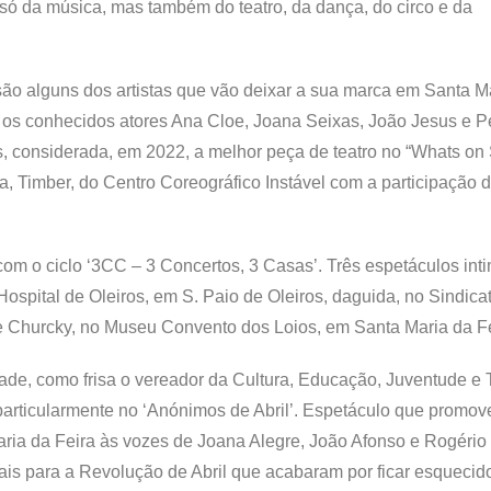
o só da música, mas também do teatro, da dança, do circo e da
são alguns dos artistas que vão deixar a sua marca em Santa M
a os conhecidos atores Ana Cloe, Joana Seixas, João Jesus e P
 considerada, em 2022, a melhor peça de teatro no “Whats on
, Timber, do Centro Coreográfico Instável com a participação 
 com o ciclo ‘3CC – 3 Concertos, 3 Casas’. Três espetáculos int
 Hospital de Oleiros, em S. Paio de Oleiros, daguida, no Sindica
e Churcky, no Museu Convento dos Loios, em Santa Maria da Fe
de, como frisa o vereador da Cultura, Educação, Juventude e 
 particularmente no ‘Anónimos de Abril’. Espetáculo que promov
ria da Feira às vozes de Joana Alegre, João Afonso e Rogério
is para a Revolução de Abril que acabaram por ficar esquecid