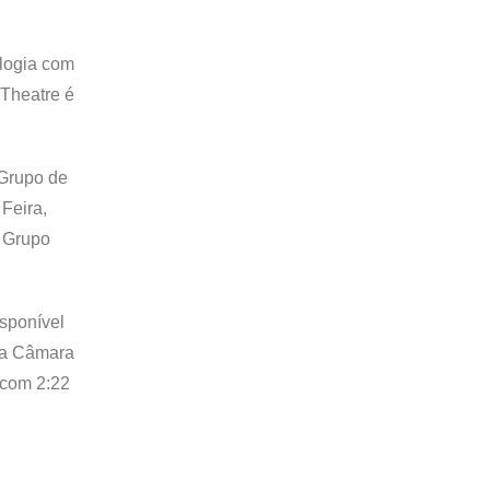
ologia com
 Theatre é
 Grupo de
Feira,
, Grupo
sponível
, a Câmara
 com 2:22