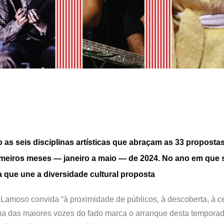
 as seis disciplinas artísticas que abraçam as 33 propostas
imeiros meses — janeiro a maio — de 2024. No ano em que 
a que une a diversidade cultural proposta
 Lamoso convida “à proximidade de públicos, à descoberta, à c
uma das maiores vozes do fado marca o arranque desta temporad