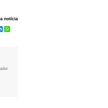
ta notícia
vador