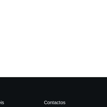
Fes
is
Contactos