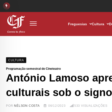
Freguesias
Cultura
D
CULTURA
Programação semestral do Cineteatro
António Lamoso apre
culturais sob o sign
POR
NÉLSON COSTA
06/12/2023
533
VISUALIZAÇÕES