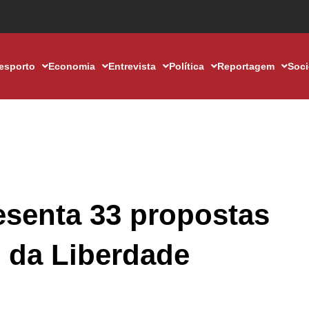
esporto
Economia
Entrevista
Política
Reportagem
Soc
senta 33 propostas
o da Liberdade