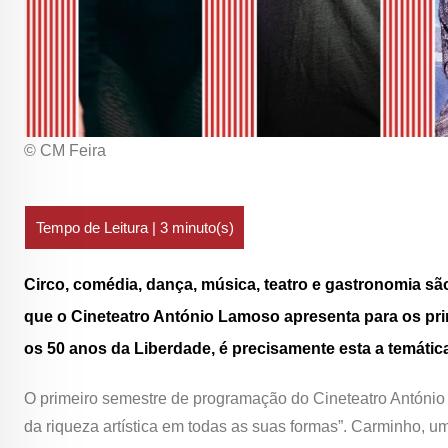
© CM Feira
Circo, comédia, dança, música, teatro e gastronomia são
que o Cineteatro António Lamoso apresenta para os pr
os 50 anos da Liberdade, é precisamente esta a temátic
O primeiro semestre de programação do Cineteatro António
da riqueza artística em todas as suas formas”. Carminho, 