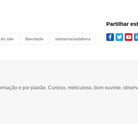
Partilhar es
do site
liberdade
santamariadafeira
ormação e por paixão. Curioso, meticuloso, bom ouvinte, obser