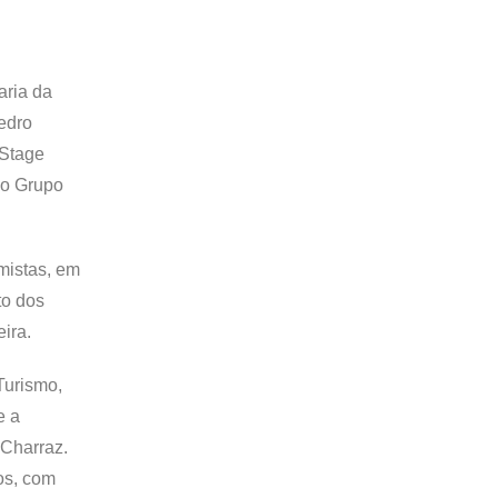
aria da
edro
 Stage
do Grupo
imistas, em
to dos
ira.
Turismo,
e a
 Charraz.
os, com