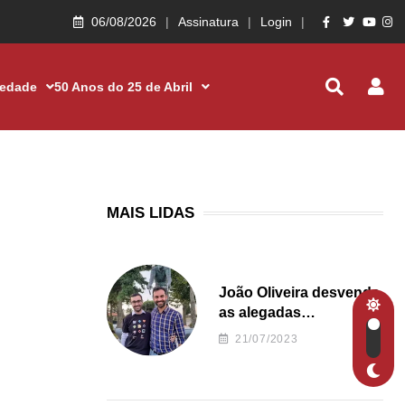
06/08/2026
Assinatura
Login
iedade
50 Anos do 25 de Abril
MAIS LIDAS
João Oliveira desvenda
as alegadas
irregularidades da
21/07/2023
Junta de Freguesia S.
João de Ver