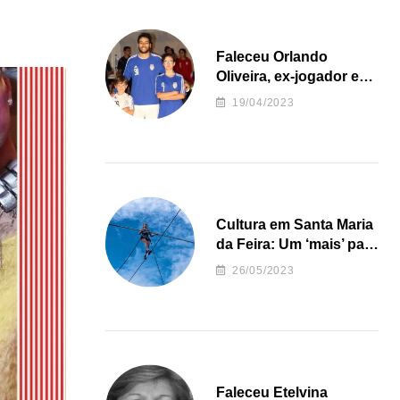
Faleceu Orlando
Oliveira, ex-jogador e
treinador da formação
19/04/2023
de andebol do Feirense
Cultura em Santa Maria
da Feira: Um ‘mais’ para
o Concelho
26/05/2023
Faleceu Etelvina