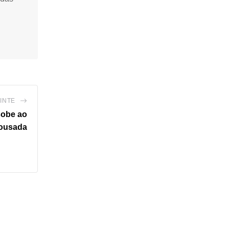
INTE
sobe ao
ousada