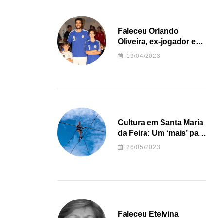
Faleceu Orlando
Oliveira, ex-jogador e
treinador da formação
19/04/2023
de andebol do Feirense
Cultura em Santa Maria
da Feira: Um ‘mais’ para
o Concelho
26/05/2023
Faleceu Etelvina