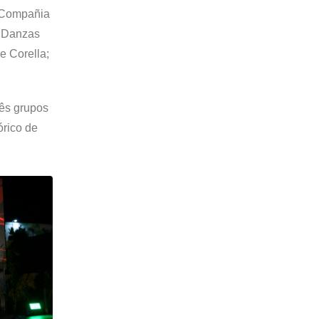
– Compañia
e Danzas
e Corella;
rês grupos
órico de