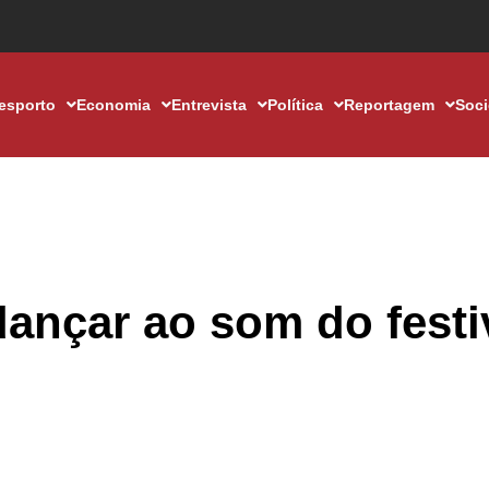
esporto
Economia
Entrevista
Política
Reportagem
Soc
dançar ao som do festi