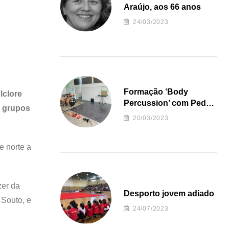
Araújo, aos 66 anos
24/03/2023
Formação ‘Body
lclore
Percussion’ com Pedro
s grupos
Almeida
20/03/2023
e norte a
zer da
Desporto jovem adiado
 Souto, e
24/07/2023