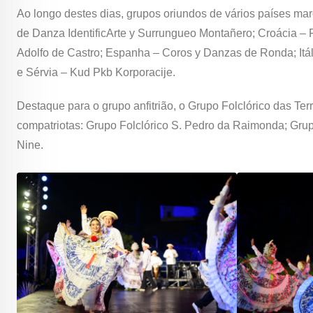
Ao longo destes dias, grupos oriundos de vários países m
de Danza IdentificArte y Surrungueo Montañero; Croácia –
Adolfo de Castro; Espanha – Coros y Danzas de Ronda; Itál
e Sérvia – Kud Pkb Korporacije.
Destaque para o grupo anfitrião, o Grupo Folclórico das Ter
compatriotas: Grupo Folclórico S. Pedro da Raimonda; Grup
Nine.