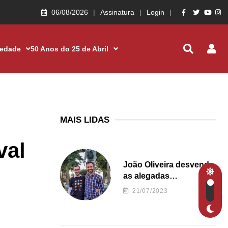
06/08/2026
Assinatura
Login
iedade
50 Anos do 25 de Abril
MAIS LIDAS
val
João Oliveira desvenda
as alegadas
irregularidades da
21/07/2023
Junta de Freguesia S.
João de Ver