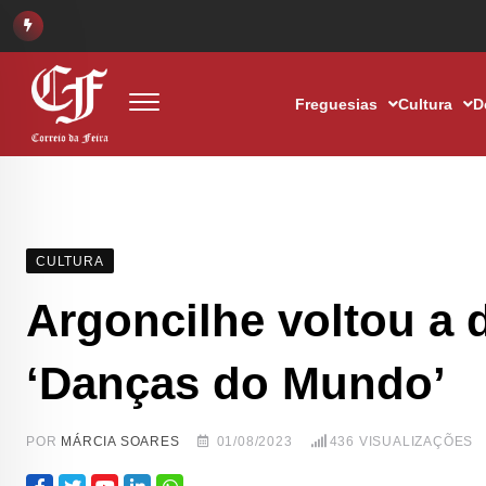
Freguesias
Cultura
D
CULTURA
Argoncilhe voltou a 
‘Danças do Mundo’
POR
MÁRCIA SOARES
01/08/2023
436
VISUALIZAÇÕES