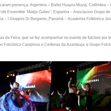
arcaram presença: Argentina – Ballet Huayra Muyoj; Colômbia 
 Folk Ensemble ‘Matija Gubec’; Espanha – Asociacion Grupo d
ia – I Gioppini Di Bergamo; Panamá – Academia Folklorica Jos
ras da Feira, que se fez acompanhar no evento de folclore por t
o Folclórico Campinos e Ceifeiras da Azambuja; e Grupo Folcl