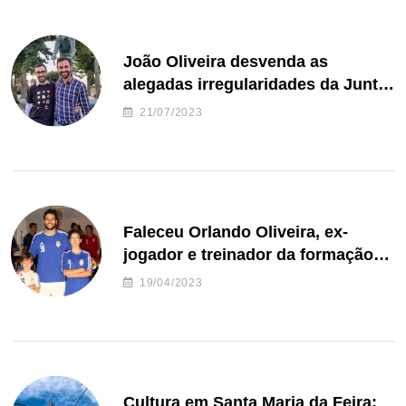
João Oliveira desvenda as
alegadas irregularidades da Junta
de Freguesia S. João de Ver
21/07/2023
Faleceu Orlando Oliveira, ex-
jogador e treinador da formação
de andebol do Feirense
19/04/2023
Cultura em Santa Maria da Feira: