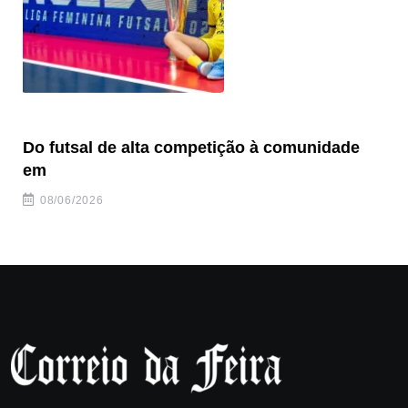
Do futsal de alta competição à comunidade
“F
em
08/06/2026