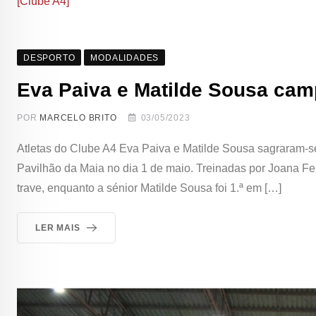
[Clube A4]
DESPORTO
MODALIDADES
Eva Paiva e Matilde Sousa campe
POR
MARCELO BRITO
03/05/2023
Atletas do Clube A4 Eva Paiva e Matilde Sousa sagraram-se
Pavilhão da Maia no dia 1 de maio. Treinadas por Joana Ferre
trave, enquanto a sénior Matilde Sousa foi 1.ª em […]
LER MAIS