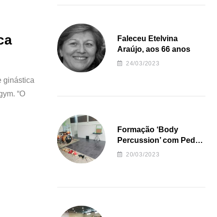
ca
Faleceu Etelvina
Araújo, aos 66 anos
24/03/2023
 ginástica
 gym. “O
Formação ‘Body
Percussion’ com Pedro
Almeida
20/03/2023