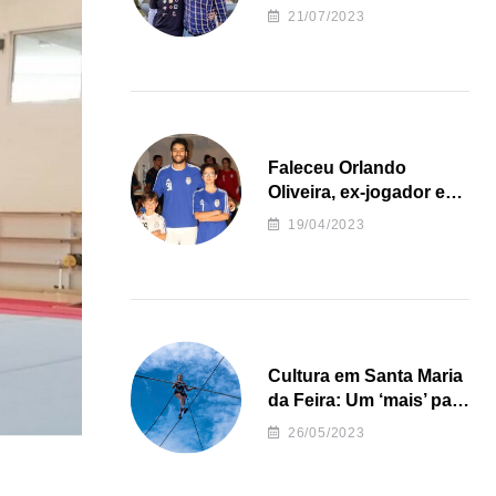
irregularidades da
21/07/2023
Junta de Freguesia S.
João de Ver
Faleceu Orlando
Oliveira, ex-jogador e
treinador da formação
19/04/2023
de andebol do Feirense
Cultura em Santa Maria
da Feira: Um ‘mais’ para
o Concelho
26/05/2023