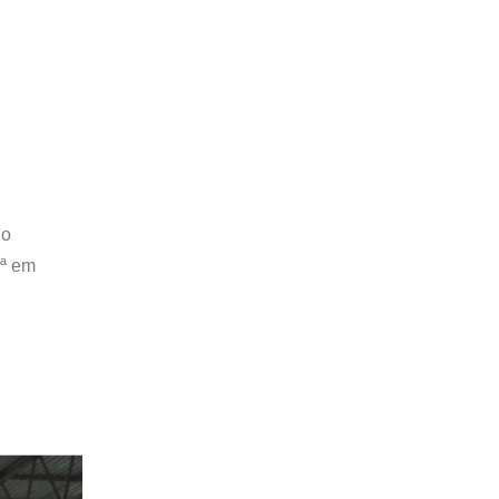
no
.ª em