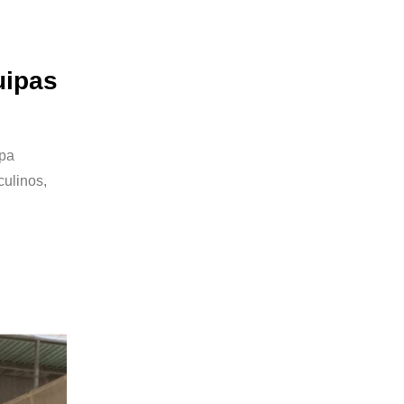
uipas
ipa
culinos,