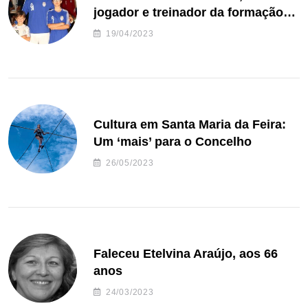
jogador e treinador da formação
de andebol do Feirense
19/04/2023
Cultura em Santa Maria da Feira:
Um ‘mais’ para o Concelho
26/05/2023
Faleceu Etelvina Araújo, aos 66
anos
24/03/2023