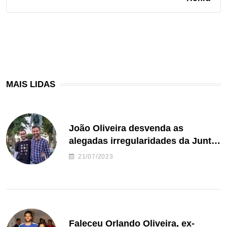
MAIS LIDAS
João Oliveira desvenda as
alegadas irregularidades da Junta
de Freguesia S. João de Ver
21/07/2023
Faleceu Orlando Oliveira, ex-